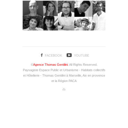
FACEBOOK
YOUTUBE
©
Agence Thomas Gentilini
. All Rights Reserved.
Paysagiste Espace Public et Urbanisme - Habitats collectifs
et Hôtellerie - Thomas Gentilini à Marseille, Aix en provence
et la Région PACA