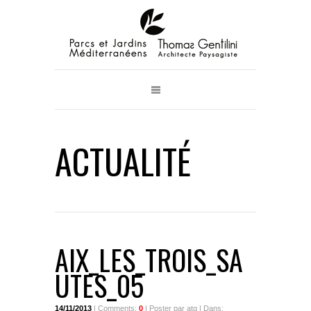
ACTUALITÉ
AIX_LES_TROIS_SA
UTES_05
14/11/2013
| Comments:
0
| Poster par atg | Dans: