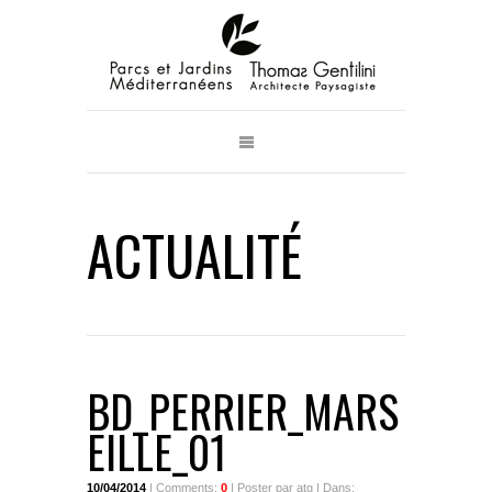
ACTUALITÉ
BD_PERRIER_MARS
EILLE_01
10/04/2014
| Comments:
0
| Poster par atg | Dans: