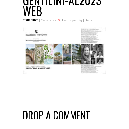
GENTILINI-AL2023
WEB
05/01/2023
| Comments:
0
| Poster par atg | Dans:
DROP A COMMENT