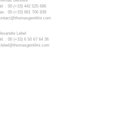
homas Gentilini
él. : 00 (+33) 442 025 686
ax : 00 (+33) 981 706 939
ontact@thomasgentilini.com
lexandre Lebel
él. : 00 (+33) 6 50 67 64 36
.lebel@thomasgentilini.com