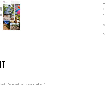
T
T
F
c
A
T
a
NT
ished. Required fields are marked
*