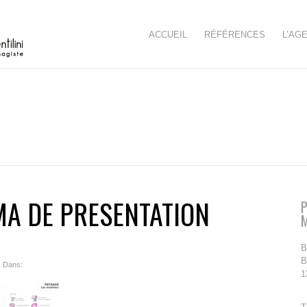
ACCUEIL
RÉFÉRENCES
L’AG
MA DE PRESENTATION
P
B
B
| Dans:
1