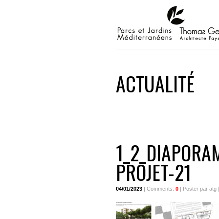
ACTUALITÉ
1_2_DIAPORA
PROJET-21
04/01/2023
| Comments:
0
| Poster par atg 