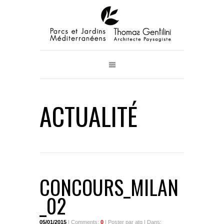
ACTUALITÉ
CONCOURS_MILAN
_02
05/01/2015
| Comments:
0
| Poster par atg | Dans: