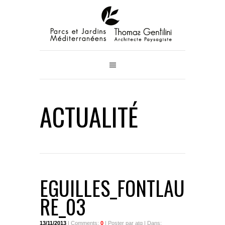
ACTUALITÉ
EGUILLES_FONTLAU
RE_03
13/11/2013
| Comments:
0
| Poster par atg | Dans: