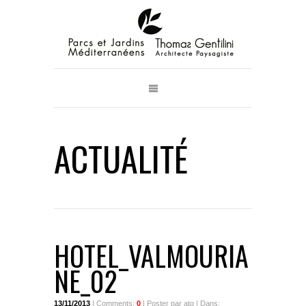
ACTUALITÉ
HOTEL_VALMOURIA
NE_02
13/11/2013
| Comments:
0
| Poster par atg | Dans: