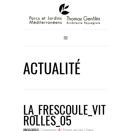
ACTUALITÉ
LA_FRESCOULE_VIT
ROLLES_05
28/11/2013
| Comments:
0
| Poster par atg | Dans: