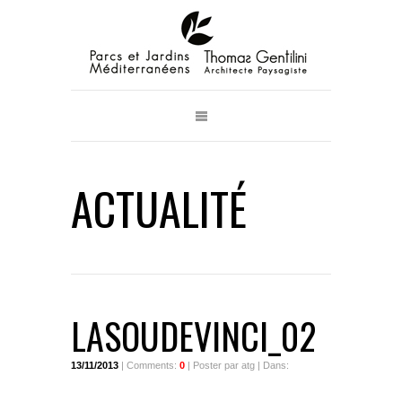
ACTUALITÉ
LASOUDEVINCI_02
13/11/2013
| Comments:
0
| Poster par atg | Dans: