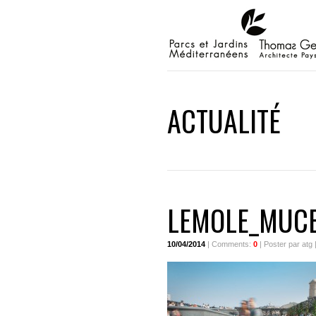
ACTUALITÉ
LEMOLE_MUC
10/04/2014
| Comments:
0
| Poster par atg 