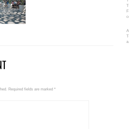
T
T
F
c
A
T
a
NT
ished. Required fields are marked
*