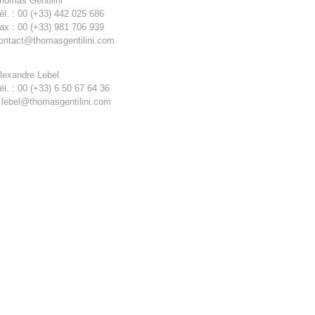
homas Gentilini
él. : 00 (+33) 442 025 686
ax : 00 (+33) 981 706 939
ontact@thomasgentilini.com
lexandre Lebel
él. : 00 (+33) 6 50 67 64 36
.lebel@thomasgentilini.com