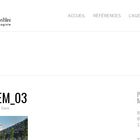
ACCUEIL
RÉFÉRENCES
L’AG
EM_03
P
| Dans:
B
B
1