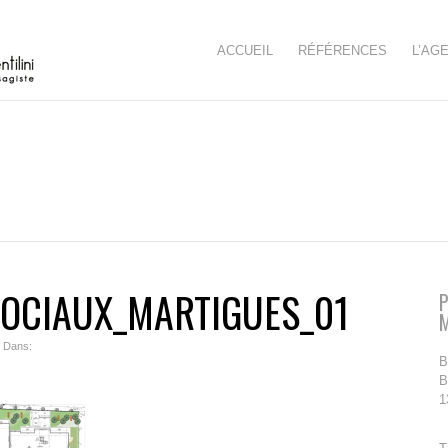
ACCUEIL
RÉFÉRENCES
L’AG
OCIAUX_MARTIGUES_01
P
| Dans:
B
B
1