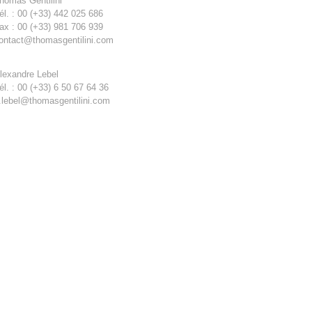
homas Gentilini
él. : 00 (+33) 442 025 686
ax : 00 (+33) 981 706 939
ontact@thomasgentilini.com
lexandre Lebel
él. : 00 (+33) 6 50 67 64 36
.lebel@thomasgentilini.com