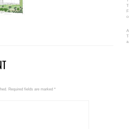
T
T
F
c
A
T
a
NT
ished. Required fields are marked
*