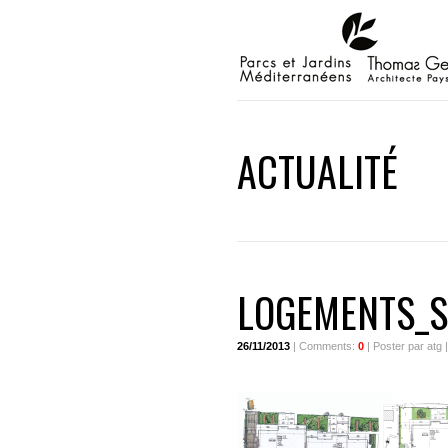
ACTUALITÉ
LOGEMENTS_S
26/11/2013
| Comments:
0
| Poster par atg 