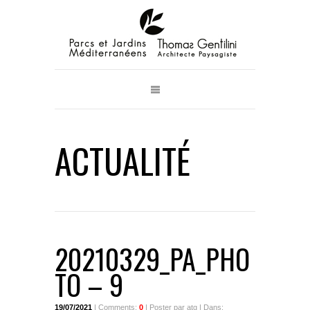
ACTUALITÉ
20210329_PA_PHO
TO – 9
19/07/2021
| Comments:
0
| Poster par atg | Dans: