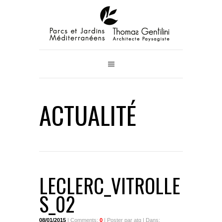
ACTUALITÉ
LECLERC_VITROLLE
S_02
08/01/2015
| Comments:
0
| Poster par atg | Dans: