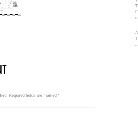
T
T
F
c
A
T
a
NT
ished. Required fields are marked
*