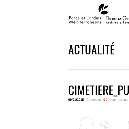
ACTUALITÉ
CIMETIERE_P
09/01/2015
| Comments:
0
| Poster par atg 