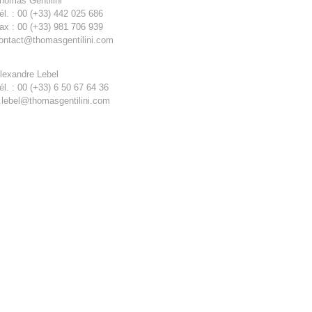
homas Gentilini
él. : 00 (+33) 442 025 686
ax : 00 (+33) 981 706 939
ontact@thomasgentilini.com
lexandre Lebel
él. : 00 (+33) 6 50 67 64 36
.lebel@thomasgentilini.com