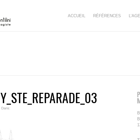
ACCUEIL
RÉFÉRENCES
L’AG
UY_STE_REPARADE_03
P
| Dans:
B
B
1