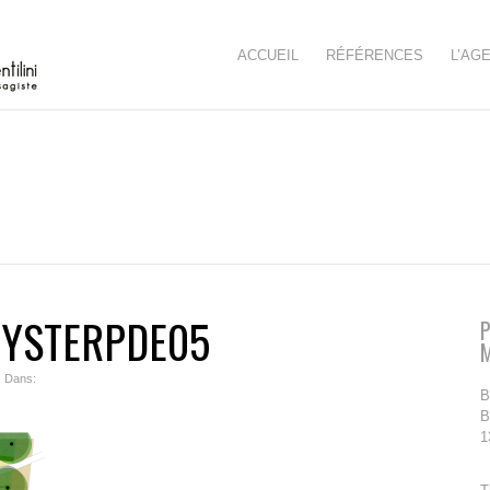
ACCUEIL
RÉFÉRENCES
L’AG
UYSTERPDE05
P
| Dans:
B
B
1