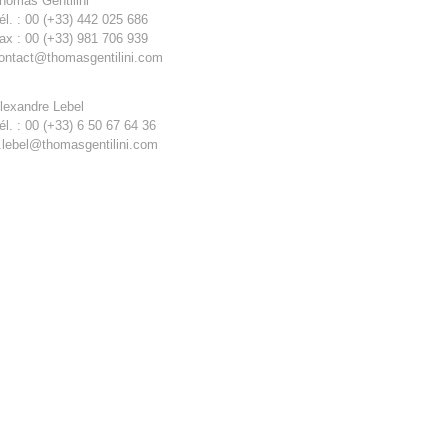
homas Gentilini
él. : 00 (+33) 442 025 686
ax : 00 (+33) 981 706 939
ontact@thomasgentilini.com
lexandre Lebel
él. : 00 (+33) 6 50 67 64 36
.lebel@thomasgentilini.com