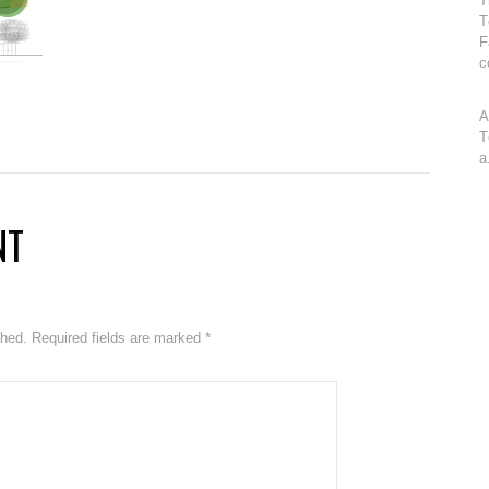
T
T
F
c
A
T
a
NT
ished. Required fields are marked
*