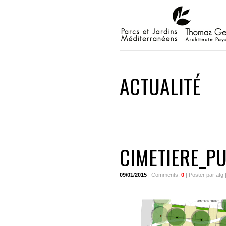
ACTUALITÉ
CIMETIERE_P
09/01/2015
| Comments:
0
| Poster par atg 