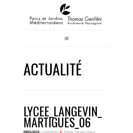
ACTUALITÉ
LYCEE_LANGEVIN_
MARTIGUES_06
09/01/2015
| Comments:
0
| Poster par atg | Dans: