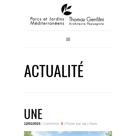
ACTUALITÉ
UNE
12/01/2015
| Comments:
0
| Poster par atg | Dans: