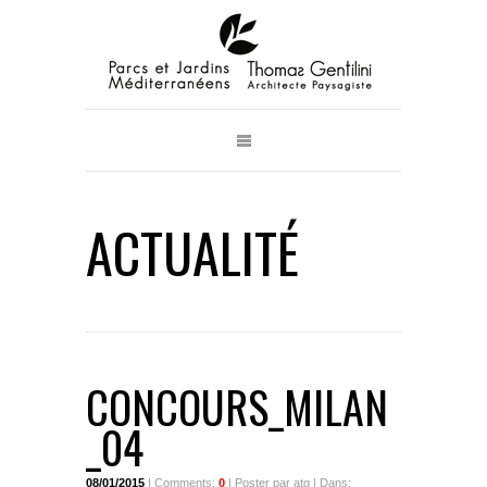
ACTUALITÉ
CONCOURS_MILAN
_04
08/01/2015
| Comments:
0
| Poster par atg | Dans: