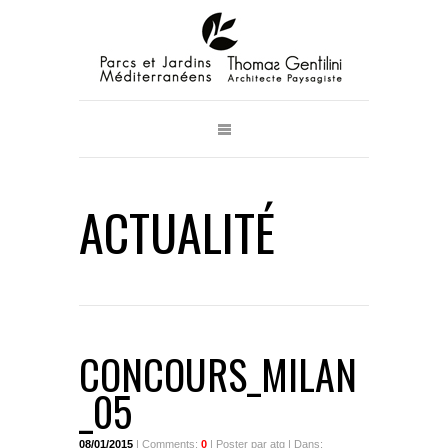
ACTUALITÉ
CONCOURS_MILAN
_05
08/01/2015
| Comments:
0
| Poster par atg | Dans: