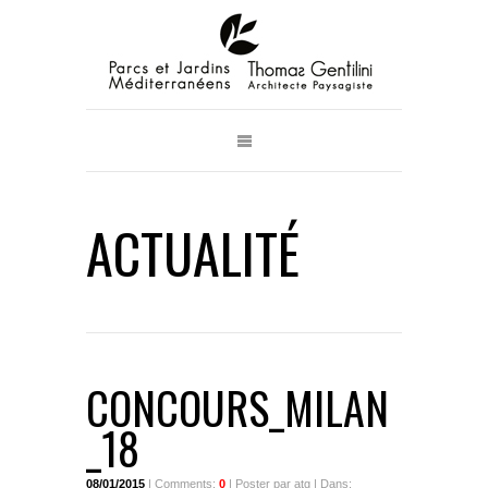
ACTUALITÉ
CONCOURS_MILAN
_18
08/01/2015
| Comments:
0
| Poster par atg | Dans: