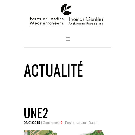
ACTUALITÉ
UNE2
09/01/2015
| Comments:
0
| Poster par atg | Dans: