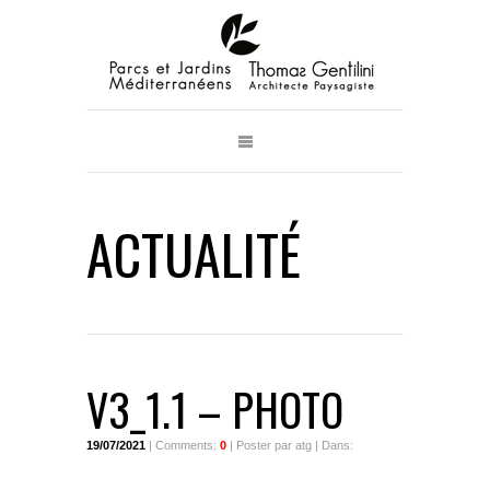
ACTUALITÉ
V3_1.1 – PHOTO
19/07/2021
| Comments:
0
| Poster par atg | Dans: