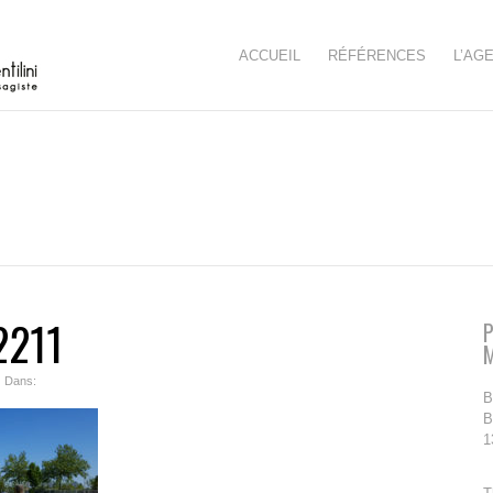
ACCUEIL
RÉFÉRENCES
L’AG
2211
P
| Dans:
B
B
1