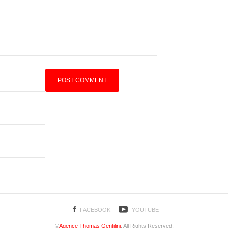
FACEBOOK
YOUTUBE
©
Agence Thomas Gentilini
. All Rights Reserved.