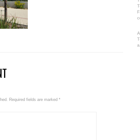
T
T
F
c
A
T
a
NT
ished. Required fields are marked
*