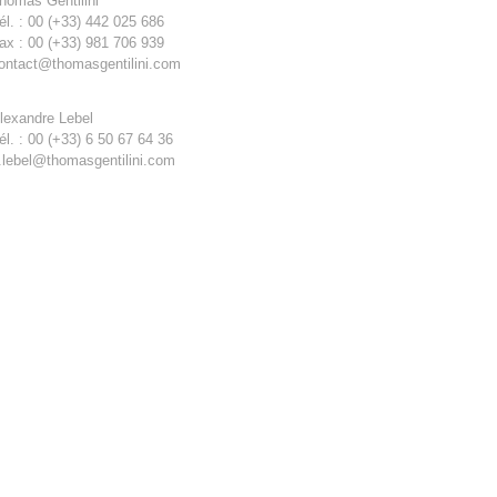
homas Gentilini
él. : 00 (+33) 442 025 686
ax : 00 (+33) 981 706 939
ontact@thomasgentilini.com
lexandre Lebel
él. : 00 (+33) 6 50 67 64 36
.lebel@thomasgentilini.com