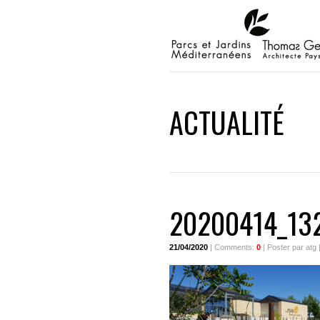
ACTUALITÉ
20200414_13
21/04/2020
| Comments:
0
| Poster par atg 