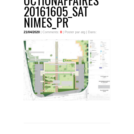
UCTIONAFFAIRES
20161605_SAT
NIMES_PR
21/04/2020
| Comments:
0
| Poster par atg | Dans: