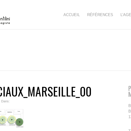
ACCUEIL
RÉFÉRENCES
L’AG
IAUX_MARSEILLE_00
P
| Dans:
B
B
1