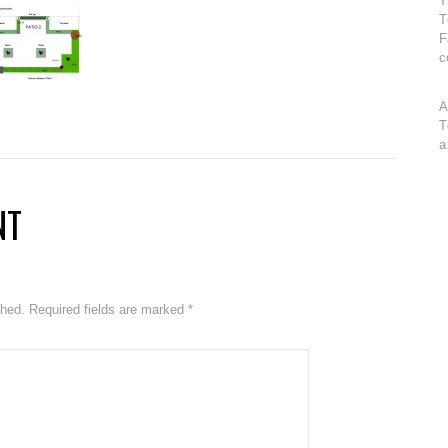
T
T
F
c
A
T
a
NT
ished. Required fields are marked
*