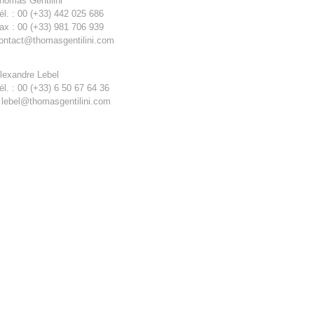
homas Gentilini
él. : 00 (+33) 442 025 686
ax : 00 (+33) 981 706 939
ontact@thomasgentilini.com
lexandre Lebel
él. : 00 (+33) 6 50 67 64 36
.lebel@thomasgentilini.com