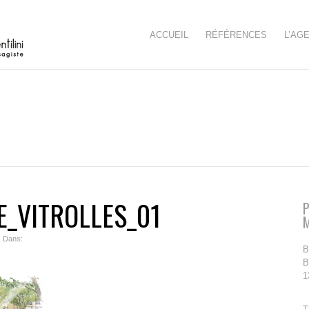
ACCUEIL
RÉFÉRENCES
L’AG
E_VITROLLES_01
P
| Dans:
B
B
1