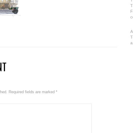
T
T
F
c
A
T
a
NT
ished. Required fields are marked
*