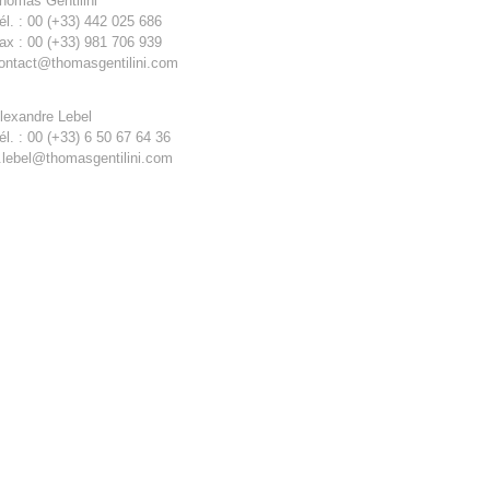
homas Gentilini
él. : 00 (+33) 442 025 686
ax : 00 (+33) 981 706 939
ontact@thomasgentilini.com
lexandre Lebel
él. : 00 (+33) 6 50 67 64 36
.lebel@thomasgentilini.com