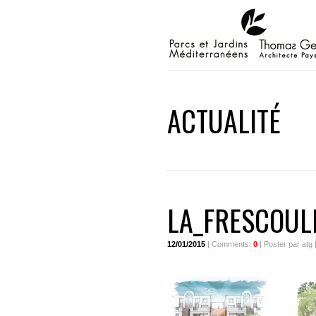
ACTUALITÉ
LA_FRESCOUL
12/01/2015
| Comments:
0
| Poster par atg 