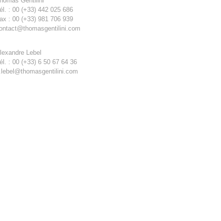
homas Gentilini
él. : 00 (+33) 442 025 686
ax : 00 (+33) 981 706 939
ontact@thomasgentilini.com
lexandre Lebel
él. : 00 (+33) 6 50 67 64 36
.lebel@thomasgentilini.com