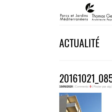
ACTUALITÉ
20161021_08
15/05/2020
| Comments:
0
| Poster par atg 