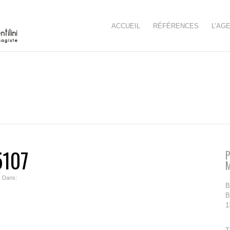
ACCUEIL
RÉFÉRENCES
L’AG
5107
P
| Dans:
B
B
1