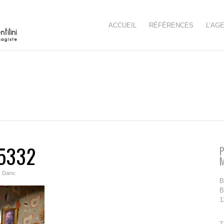
ACCUEIL
RÉFÉRENCES
L’AG
5332
P
| Dans:
B
B
1