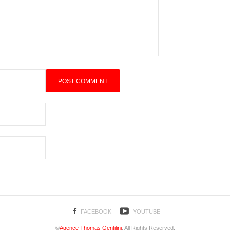
FACEBOOK
YOUTUBE
©
Agence Thomas Gentilini
. All Rights Reserved.