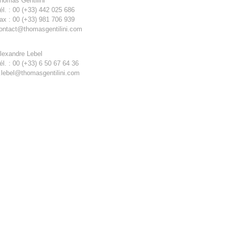
homas Gentilini
él. : 00 (+33) 442 025 686
ax : 00 (+33) 981 706 939
ontact@thomasgentilini.com
lexandre Lebel
él. : 00 (+33) 6 50 67 64 36
.lebel@thomasgentilini.com