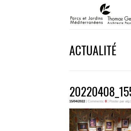
ACTUALITÉ
20220408_15
15/04/2022
| Comments:
0
| Poster par atg 