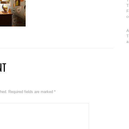
T
T
F
c
A
T
a
NT
ished. Required fields are marked
*